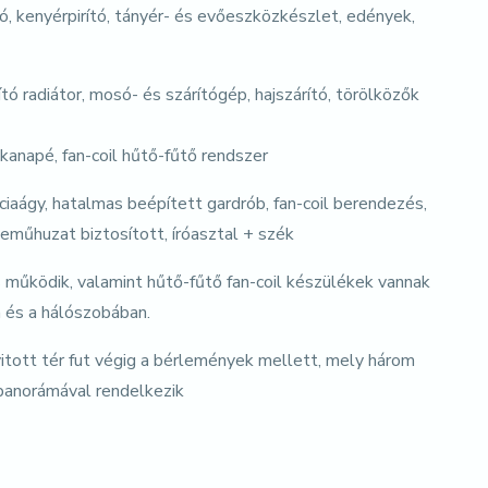
ló, kenyérpirító, tányér- és evőeszközkészlet, edények,
ó radiátor, mosó- és szárítógép, hajszárító, törölközők
anapé, fan-coil hűtő-fűtő rendszer
aágy, hatalmas beépített gardrób, fan-coil berendezés,
neműhuzat biztosított, íróasztal + szék
működik, valamint hűtő-fűtő fan-coil készülékek vannak
n és a hálószobában.
yitott tér fut végig a bérlemények mellett, mely három
 panorámával rendelkezik