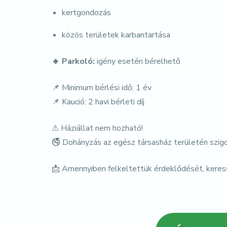
kertgondozás
közös területek karbantartása
🔹
Parkoló:
igény esetén bérelhető
📌 Minimum bérlési idő: 1 év
📌 Kaució: 2 havi bérleti díj
⚠ Háziállat nem hozható!
🚭 Dohányzás az egész társasház területén szigor
📩 Amennyiben felkeltettük érdeklődését, keres