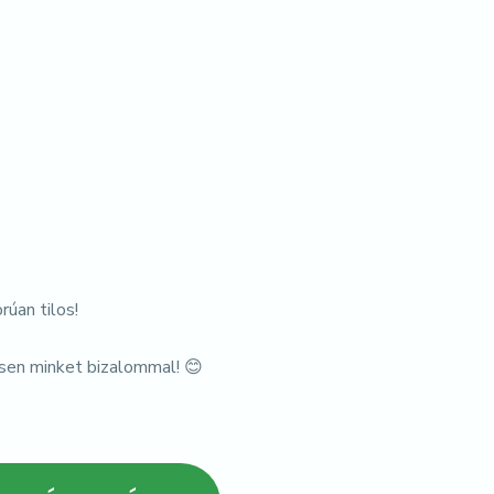
úan tilos!
sen minket bizalommal! 😊