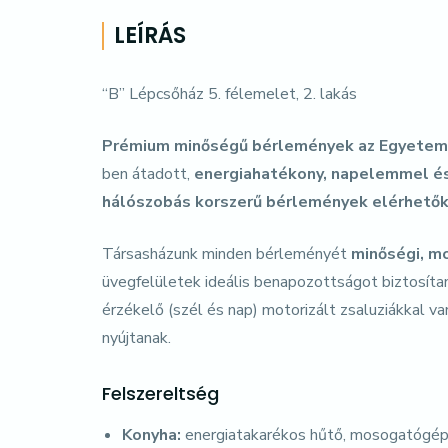
LEÍRÁS
“B” Lépcsőház 5. félemelet, 2. lakás
Prémium minőségű bérlemények az Egyetem
ben átadott,
energiahatékony, napelemmel és 
hálószobás korszerű bérlemények elérhetők
Társasházunk minden bérleményét
minőségi, m
üvegfelületek ideális benapozottságot biztosítan
érzékelő (szél és nap) motorizált zsaluziákkal v
nyújtanak.
Felszereltség
Konyha:
energiatakarékos hűtő, mosogatógép (