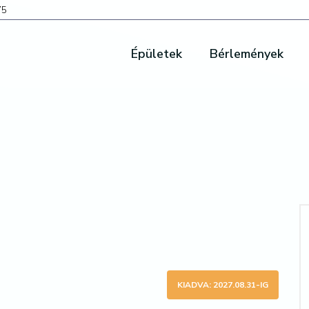
75
Épületek
Bérlemények
KIADVA: 2027.08.31-IG