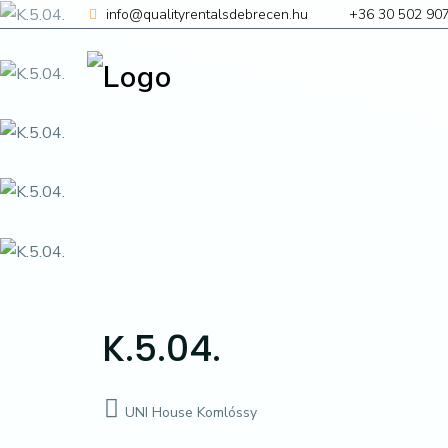
Ugrás
info@qualityrentalsdebrecen.hu
+36 30 502 90
a
tartalomhoz
K.5.04.
UNI House Komlóssy