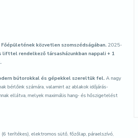
 Főépületének közvetlen szomszédságában.
2025-
lifttel rendelkező társasházunkban nappali + 1
.
odern bútorokkal és gépekkel szereltük fel.
A nagy
ak bérlőink számára, valamint az ablakok időjárás-
annak ellátva, melyek maximális hang- és hőszigetelést
6 terítékes), elektromos sütő, főzőlap, páraelszívó,