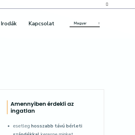
Irodák
Kapcsolat
Magyar
Amennyiben érdekli az
ingatlan
esetleg
hosszabb távú bérleti
szándékkal
keresne minket,