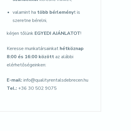
valamint ha
több bérlemény
t is
szeretne bérelni,
kérjen tőlünk
EGYEDI AJÁNLATOT
!
Keresse munkatársainkat
hétköznap
8:00 és 16:00 között
az alábbi
elérhetőségeinken:
E-mail:
info@qualityrentalsdebrecen.hu
Tel.:
+36 30 502 9075