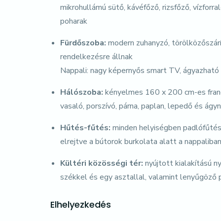
mikrohullámú sütő, kávéfőző, rizsfőző, vízforra
poharak
Fürdőszoba:
modern zuhanyzó, törölközőszárít
rendelkezésre állnak
Nappali: nagy képernyős smart TV, ágyazható k
Hálószoba:
kényelmes 160 x 200 cm-es franci
vasaló, porszívó, párna, paplan, lepedő és ágy
Hűtés-fűtés:
minden helyiségben padlófűtés 
elrejtve a bútorok burkolata alatt a nappaliba
Kültéri közösségi tér:
nyújtott kialakítású n
székkel és egy asztallal, valamint lenyűgöző
Elhelyezkedés