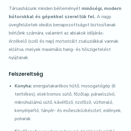
Társasházunk minden bérleményét
minőségi, modern
bútorokkal és gépekkel szereltük fel.
A nagy
üvegfelületek ideális benapozottságot biztosítanak
bérlőink számára, valamint az ablakok időjárás-
érzékelő (szél és nap) motorizált zsaluziákkal vannak
ellátva, melyek maximális hang- és hőszigetelést
nyújtanak.
Felszereltség
Konyha:
energiatakarékos hűtő, mosogatógép (6
terítékes), elektromos sütő, főzőlap, páraelszívó,
mikrohullámú sütő, kávéfőző, rizsfőző, vízforraló,
kenyérpirító, tányér- és evőeszközkészlet, edények,
poharak