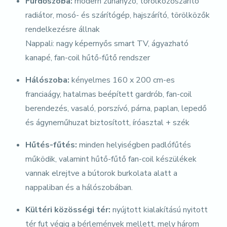
Fürdőszoba:
modern zuhanyzó, törölközőszárító
radiátor, mosó- és szárítógép, hajszárító, törölközők
rendelkezésre állnak
Nappali: nagy képernyős smart TV, ágyazható
kanapé, fan-coil hűtő-fűtő rendszer
Hálószoba:
kényelmes 160 x 200 cm-es
franciaágy, hatalmas beépített gardrób, fan-coil
berendezés, vasaló, porszívó, párna, paplan, lepedő
és ágyneműhuzat biztosított, íróasztal + szék
Hűtés-fűtés:
minden helyiségben padlófűtés
működik, valamint hűtő-fűtő fan-coil készülékek
vannak elrejtve a bútorok burkolata alatt a
nappaliban és a hálószobában.
Kültéri közösségi tér:
nyújtott kialakítású nyitott
tér fut végig a bérlemények mellett, mely három