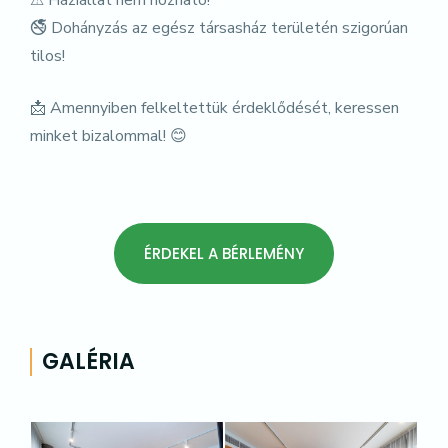
⚠ Háziállat nem hozható!
🚭 Dohányzás az egész társasház területén szigorúan
tilos!
📩 Amennyiben felkeltettük érdeklődését, keressen
minket bizalommal! 😊
ÉRDEKEL A BÉRLEMÉNY
GALÉRIA