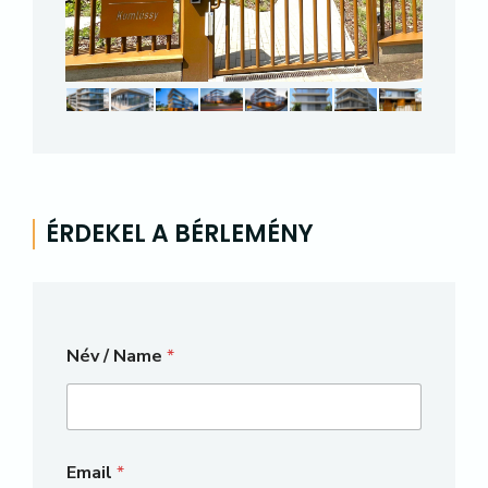
ÉRDEKEL A BÉRLEMÉNY
N
Név / Name
*
é
v
/
*
Email
*