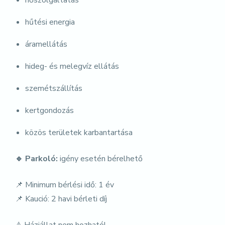
hőszolgáltatás
hűtési energia
áramellátás
hideg- és melegvíz ellátás
szemétszállítás
kertgondozás
közös területek karbantartása
🔹
Parkoló:
igény esetén bérelhető
📌 Minimum bérlési idő: 1 év
📌 Kaució: 2 havi bérleti díj