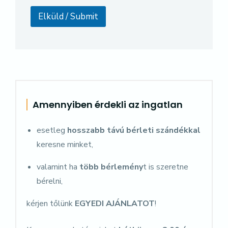
Elküld / Submit
Amennyiben érdekli az ingatlan
esetleg
hosszabb távú bérleti szándékkal
keresne minket,
valamint ha
több bérlemény
t is szeretne
bérelni,
kérjen tőlünk
EGYEDI AJÁNLATOT
!