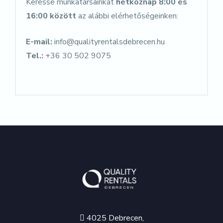
Keresse munkatársainkat
hétköznap 8:00 és
16:00 között
az alábbi elérhetőségeinken:
E-mail:
info@qualityrentalsdebrecen.hu
Tel.:
+36 30 502 9075
4025 Debrecen,