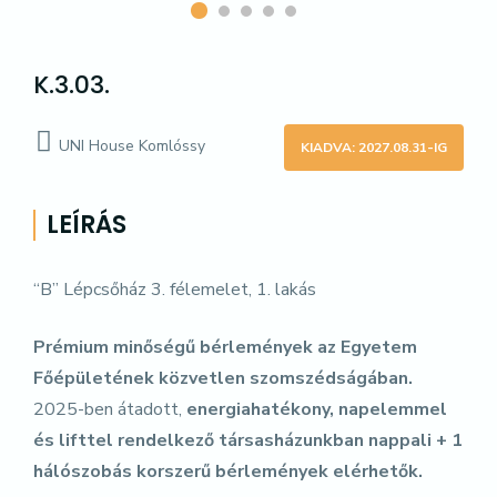
K.3.03.
UNI House Komlóssy
KIADVA: 2027.08.31-IG
LEÍRÁS
“B” Lépcsőház 3. félemelet, 1. lakás
Prémium minőségű bérlemények az Egyetem
Főépületének közvetlen szomszédságában.
2025-ben átadott,
energiahatékony, napelemmel
és lifttel rendelkező társasházunkban nappali + 1
hálószobás korszerű bérlemények elérhetők.